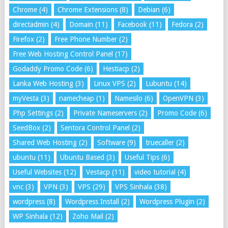
Chrome
(4)
Chrome Extensions
(8)
Debian
(6)
directadmin
(4)
Domain
(11)
Facebook
(11)
Fedora
(2)
Firefox
(2)
Free Phone Number
(2)
Free Web Hosting Control Panel
(17)
Godaddy Promo Code
(6)
Hestiacp
(2)
Lanka Web Hosting
(3)
Linux VPS
(2)
Lubuntu
(14)
myVesta
(3)
namecheap
(1)
Namesilo
(6)
OpenVPN
(3)
Php Settings
(2)
Private Nameservers
(2)
Promo Code
(6)
SeedBox
(2)
Sentora Control Panel
(2)
Shared Web Hosting
(2)
Software
(9)
truecaller
(2)
ubuntu
(11)
Ubuntu Based
(3)
Useful Tips
(6)
Useful Websites
(12)
Vestacp
(11)
video tutorial
(4)
vnc
(3)
VPN
(3)
VPS
(29)
VPS Sinhala
(38)
wordpress
(8)
Wordpress Install
(2)
Wordpress Plugin
(2)
WP Sinhala
(12)
Zoho Mail
(2)