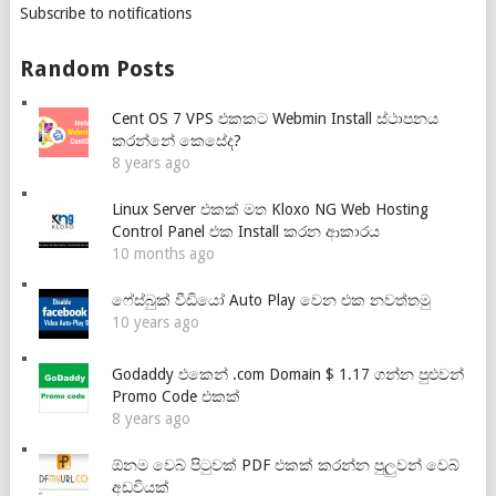
Subscribe to notifications
Random Posts
Cent OS 7 VPS එකකට Webmin Install ස්ථාපනය
කරන්නේ කෙසේද?
8 years ago
Linux Server එකක් මත Kloxo NG Web Hosting
Control Panel එක Install කරන ආකාරය
10 months ago
ෆේස්බුක් වීඩියෝ Auto Play වෙන එක නවත්තමු
10 years ago
Godaddy එකෙන් .com Domain $ 1.17 ගන්න පුළුවන්
Promo Code එකක්
8 years ago
ඕනම වෙබ් පිටුවක් PDF එකක් කරන්න පුලුවන් වෙබ්
අඩවියක්