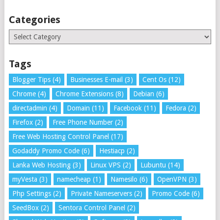
Categories
Categories
Tags
Blogger Tips
(4)
Businesses E-mail
(3)
Cent Os
(12)
Chrome
(4)
Chrome Extensions
(8)
Debian
(6)
directadmin
(4)
Domain
(11)
Facebook
(11)
Fedora
(2)
Firefox
(2)
Free Phone Number
(2)
Free Web Hosting Control Panel
(17)
Godaddy Promo Code
(6)
Hestiacp
(2)
Lanka Web Hosting
(3)
Linux VPS
(2)
Lubuntu
(14)
myVesta
(3)
namecheap
(1)
Namesilo
(6)
OpenVPN
(3)
Php Settings
(2)
Private Nameservers
(2)
Promo Code
(6)
SeedBox
(2)
Sentora Control Panel
(2)