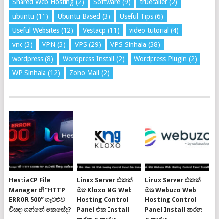
Shared Web Hosting
(2)
Software
(9)
truecaller
(2)
ubuntu
(11)
Ubuntu Based
(3)
Useful Tips
(6)
Useful Websites
(12)
Vestacp
(11)
video tutorial
(4)
vnc
(3)
VPN
(3)
VPS
(29)
VPS Sinhala
(38)
wordpress
(8)
Wordpress Install
(2)
Wordpress Plugin
(2)
WP Sinhala
(12)
Zoho Mail
(2)
HestiaCP File
Linux Server එකක්
Linux Server එකක්
Manager හි “HTTP
මත Kloxo NG Web
මත Webuzo Web
ERROR 500” ගැටළුව
Hosting Control
Hosting Control
විසඳා ගන්නේ කෙසේද?
Panel එක Install
Panel Install කරන