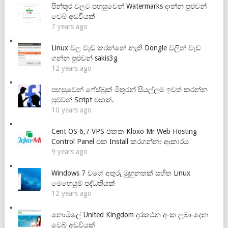
පින්තූර වලට පහසුවෙන් Watermarks දාන්න පුළුවන්
වෙබ් අඩවියක්
7 years ago
Linux වල වැඩ කරන්නේ නැති Dongle වලින් වැඩ
ගන්න පුළුවන් sakis3g
12 years ago
පහසුවෙන් ෆේස්බුක් මිතුරන් සියල්ලම ඉවත් කරන්න
පුළුවන් Script එකක්.
10 years ago
Cent OS 6,7 VPS එකක Kloxo Mr Web Hosting
Control Panel එක Install කරගන්නා ආකාරය
9 years ago
Windows 7 වගේ අතුරු මුහුනතක් සහිත Linux
මෙහෙයුම් පද්ධතියක්
12 years ago
නොමිලේ United Kingdom දුරකථන අංක ලබා දෙන
වෙබ් අඩවියක්