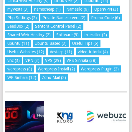
Lanka Web Hosting
(3)
Linux VPS
(2)
Lubuntu
(14)
myVesta
(3)
namecheap
(1)
Namesilo
(6)
OpenVPN
(3)
Php Settings
(2)
Private Nameservers
(2)
Promo Code
(6)
SeedBox
(2)
Sentora Control Panel
(2)
Shared Web Hosting
(2)
Software
(9)
truecaller
(2)
ubuntu
(11)
Ubuntu Based
(3)
Useful Tips
(6)
Useful Websites
(12)
Vestacp
(11)
video tutorial
(4)
vnc
(3)
VPN
(3)
VPS
(29)
VPS Sinhala
(38)
wordpress
(8)
Wordpress Install
(2)
Wordpress Plugin
(2)
WP Sinhala
(12)
Zoho Mail
(2)