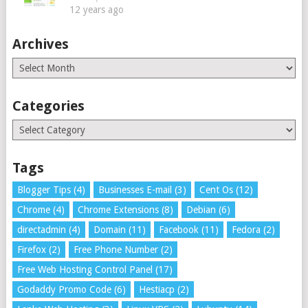
12 years ago
Archives
Archives
Categories
Categories
Tags
Blogger Tips
(4)
Businesses E-mail
(3)
Cent Os
(12)
Chrome
(4)
Chrome Extensions
(8)
Debian
(6)
directadmin
(4)
Domain
(11)
Facebook
(11)
Fedora
(2)
Firefox
(2)
Free Phone Number
(2)
Free Web Hosting Control Panel
(17)
Godaddy Promo Code
(6)
Hestiacp
(2)