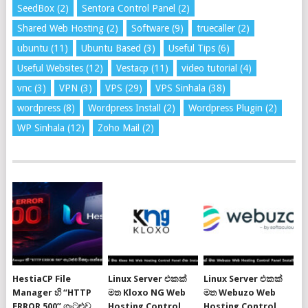
SeedBox
(2)
Sentora Control Panel
(2)
Shared Web Hosting
(2)
Software
(9)
truecaller
(2)
ubuntu
(11)
Ubuntu Based
(3)
Useful Tips
(6)
Useful Websites
(12)
Vestacp
(11)
video tutorial
(4)
vnc
(3)
VPN
(3)
VPS
(29)
VPS Sinhala
(38)
wordpress
(8)
Wordpress Install
(2)
Wordpress Plugin
(2)
WP Sinhala
(12)
Zoho Mail
(2)
HestiaCP File
Linux Server එකක්
Linux Server එකක්
Manager හි “HTTP
මත Kloxo NG Web
මත Webuzo Web
ERROR 500” ගැටළුව
Hosting Control
Hosting Control