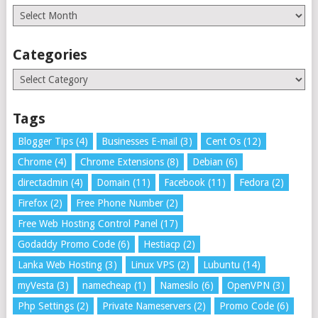
Archives
Categories
Categories
Tags
Blogger Tips
(4)
Businesses E-mail
(3)
Cent Os
(12)
Chrome
(4)
Chrome Extensions
(8)
Debian
(6)
directadmin
(4)
Domain
(11)
Facebook
(11)
Fedora
(2)
Firefox
(2)
Free Phone Number
(2)
Free Web Hosting Control Panel
(17)
Godaddy Promo Code
(6)
Hestiacp
(2)
Lanka Web Hosting
(3)
Linux VPS
(2)
Lubuntu
(14)
myVesta
(3)
namecheap
(1)
Namesilo
(6)
OpenVPN
(3)
Php Settings
(2)
Private Nameservers
(2)
Promo Code
(6)