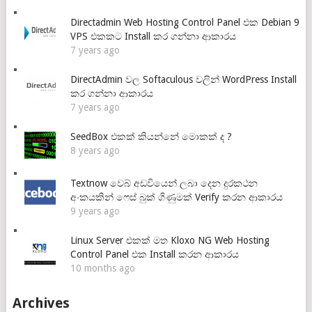
Directadmin Web Hosting Control Panel එක Debian 9
VPS එකකට Install කර ගන්නා ආකාරය
7 years ago
DirectAdmin වල Softaculous වලින් WordPress Install
කර ගන්නා ආකාරය
7 years ago
SeedBox එකක් කියන්නේ මොකක් ද ?
8 years ago
Textnow වෙබ් අඩවියෙන් ලබා දෙන දුරකථන
අංකයකින් ෆෙස් බුක් ගිණුමක් Verify කරන ආකාරය
9 years ago
Linux Server එකක් මත Kloxo NG Web Hosting
Control Panel එක Install කරන ආකාරය
10 months ago
Archives