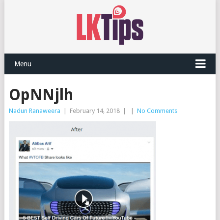
Menu
OpNNjlh
Nadun Ranaweera
|
February 14, 2018
|
|
No Comments