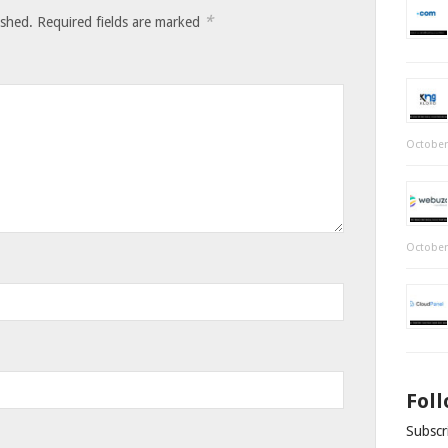
*
ished.
Required fields are marked
October
October
Fol
Subscri