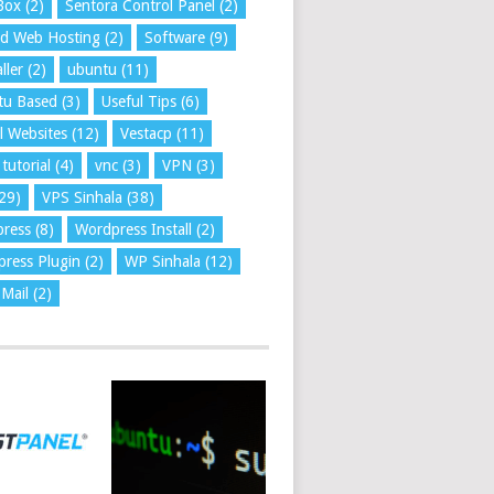
Box
(2)
Sentora Control Panel
(2)
ed Web Hosting
(2)
Software
(9)
ller
(2)
ubuntu
(11)
tu Based
(3)
Useful Tips
(6)
l Websites
(12)
Vestacp
(11)
tutorial
(4)
vnc
(3)
VPN
(3)
29)
VPS Sinhala
(38)
press
(8)
Wordpress Install
(2)
ress Plugin
(2)
WP Sinhala
(12)
Mail
(2)