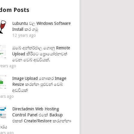
dom Posts
Lubuntu වල Windows Software
Install කර ගමු
12 years ago
ඔබේ අන්තර්ජාල ගොනු Remote
Upload කිරීමට ප්‍රොයෝජනවත්
වෙන වෙබ් අඩවියක්.
years ago
Image Upload නොකර Image
Resize කරන්න පුළුවන් වෙබ්
අඩවියක්
ears ago
Directadmin Web Hosting
Control Panel එකේ Backup
එකක් Create/Restore කරගන්නා
ාරය
ears ago