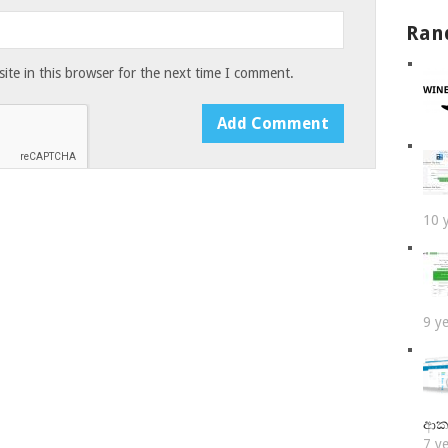
Ran
te in this browser for the next time I comment.
10 
9 y
ආක
7 y