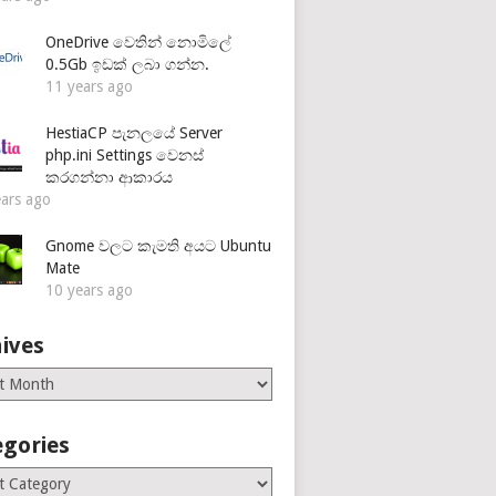
OneDrive වෙතින් නොමිලේ
0.5Gb ඉඩක් ලබා ගන්න.
11 years ago
HestiaCP පැනලයේ Server
php.ini Settings වෙනස්
කරගන්නා ආකාරය
ears ago
Gnome වලට කැමති අයට Ubuntu
Mate
10 years ago
ives
es
egories
ries