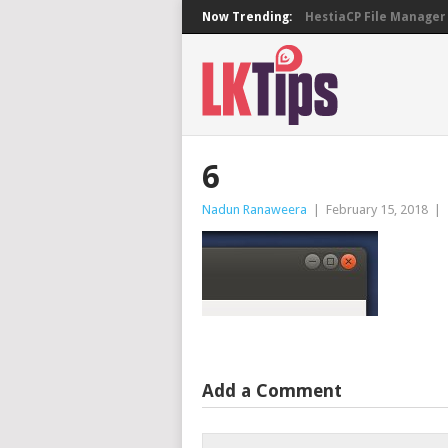
Now Trending:
HestiaCP File Manager 
6
Nadun Ranaweera
|
February 15, 2018
|
Add a Comment