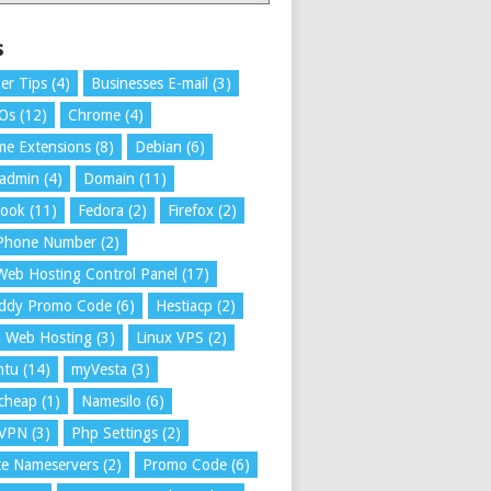
s
er Tips
(4)
Businesses E-mail
(3)
 Os
(12)
Chrome
(4)
e Extensions
(8)
Debian
(6)
tadmin
(4)
Domain
(11)
book
(11)
Fedora
(2)
Firefox
(2)
 Phone Number
(2)
Web Hosting Control Panel
(17)
ddy Promo Code
(6)
Hestiacp
(2)
a Web Hosting
(3)
Linux VPS
(2)
ntu
(14)
myVesta
(3)
cheap
(1)
Namesilo
(6)
VPN
(3)
Php Settings
(2)
te Nameservers
(2)
Promo Code
(6)