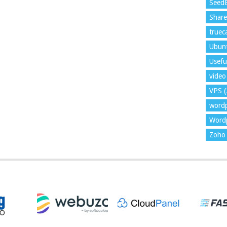
Seed
Shar
trueca
Ubun
Usefu
video 
VPS
(
word
Wordp
Zoho 