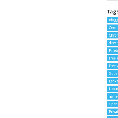
Tag
Blogg
Cent
Chrom
direc
Face
Free
Free 
Goda
Lank
Lubu
name
Open
Priva