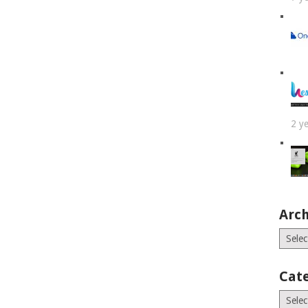
2 y
Arch
Archiv
Cat
Catego