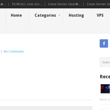
�...
$2.90 කට .com ඩො...
Linux Server එකක�...
Linux Server එ
Home
Categories
Hosting
VPS
|
No Comments
Rece
March 2